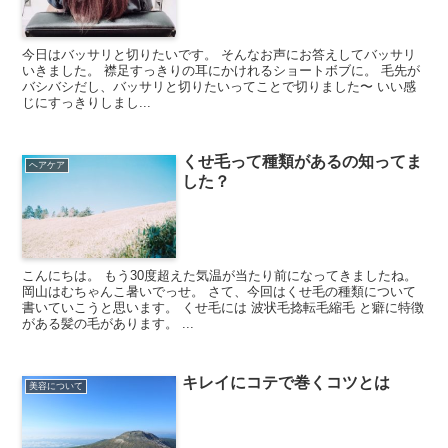
今日はバッサリと切りたいです。 そんなお声にお答えしてバッサリ
いきました。 襟足すっきりの耳にかけれるショートボブに。 毛先が
バシバシだし、バッサリと切りたいってことで切りました〜 いい感
じにすっきりしまし...
くせ毛って種類があるの知ってま
ヘアケア
した？
こんにちは。 もう30度超えた気温が当たり前になってきましたね。
岡山はむちゃんこ暑いでっせ。 さて、今回はくせ毛の種類について
書いていこうと思います。 くせ毛には 波状毛捻転毛縮毛 と癖に特徴
がある髪の毛があります。 ...
キレイにコテで巻くコツとは
美容について