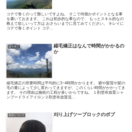
コテで巻くのって難しいですよね。 そこで何個かポイントとなる事
を書いておきます。 これは初歩的な事なので、 もっとスキル的なの
教えて欲しいって方は おさらいまでに見てみてください。 キレイに
コテで巻くポイント コテ...
縮毛矯正はなんで時間がかかるの
縮毛矯正
か
縮毛矯正の所要時間は平均的に3~4時間かかります。 癖や髪質や髪の
毛の量によって少し変わってきますが、このくらい時間がかかってき
ます。 その理由は施術の工程が多いからですね。 １剤塗布放置シャ
ンプードライアイロン２剤塗布放置流...
刈り上げツーブロックのボブ
美容について