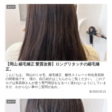
施術例
【岡山 縮毛矯正 髪質改善】ロングリタッチの縮毛矯
正。
こんにちは。 岡山のくせ毛、縮毛矯正、酸性ストレート特化美容師
の関竜哉です。 僕の、自己紹介はこちらからご覧ください。 このブ
ログは美容師さんが使う専門用語をなるべく使わないようにしていま
すが、わからない事やご質問があれ...
2023.02.21
施術例