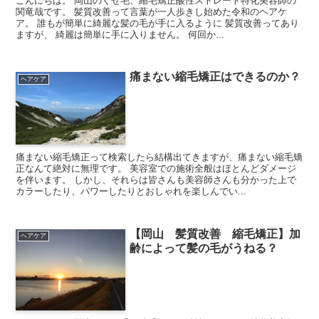
こんにちは。 岡山のくせ毛、縮毛矯正酸性ストレート特化美容師の
関竜哉です。 髪質改善って言葉が一人歩きし始めた令和のヘアケ
ア。 誰もが簡単に綺麗な髪の毛が手に入るように 髪質改善ってあり
ますが、 綺麗は簡単に手に入りません。 何回か...
痛まない縮毛矯正はできるのか？
ヘアケア
痛まない縮毛矯正って検索したら結構出てきますが、痛まない縮毛矯
正なんて絶対に無理です。 美容室での施術全般はほとんどダメージ
を伴います。 しかし、それらは皆さんも美容師さんも分かった上で
カラーしたり、パワーしたりとおしゃれを楽しんでい...
【岡山 髪質改善 縮毛矯正】加
ヘアケア
齢によって髪の毛がうねる？