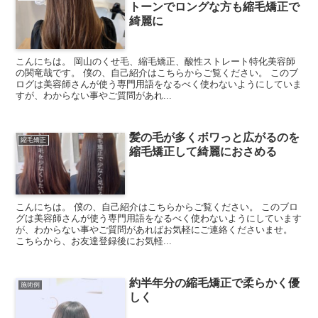
トーンでロングな方も縮毛矯正で
綺麗に
こんにちは。 岡山のくせ毛、縮毛矯正、酸性ストレート特化美容師
の関竜哉です。 僕の、自己紹介はこちらからご覧ください。 このブ
ログは美容師さんが使う専門用語をなるべく使わないようにしていま
すが、わからない事やご質問があれ...
髪の毛が多くボワっと広がるのを
縮毛矯正
縮毛矯正して綺麗におさめる
こんにちは。 僕の、自己紹介はこちらからご覧ください。 このブロ
グは美容師さんが使う専門用語をなるべく使わないようにしています
が、わからない事やご質問があればお気軽にご連絡くださいませ。
こちらから、お友達登録後にお気軽...
約半年分の縮毛矯正で柔らかく優
施術例
しく