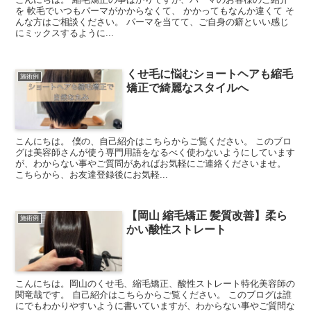
を 軟毛でいつもパーマがかからなくて、 かかってもなんか違くて そ
んな方はご相談ください。 パーマを当てて、ご自身の癖といい感じ
にミックスするように...
くせ毛に悩むショートヘアも縮毛
施術例
矯正で綺麗なスタイルへ
こんにちは。 僕の、自己紹介はこちらからご覧ください。 このブロ
グは美容師さんが使う専門用語をなるべく使わないようにしています
が、わからない事やご質問があればお気軽にご連絡くださいませ。
こちらから、お友達登録後にお気軽...
【岡山 縮毛矯正 髪質改善】柔ら
施術例
かい酸性ストレート
こんにちは。岡山のくせ毛、縮毛矯正、酸性ストレート特化美容師の
関竜哉です。 自己紹介はこちらからご覧ください。 このブログは誰
にでもわかりやすいように書いていますが、わからない事やご質問な