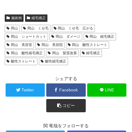
施術例
縮毛矯正
岡山
岡山 くせ毛
岡山 くせ毛 広がる
岡山 ショートカット
岡山 ダメージ
岡山 縮毛矯正
岡山 美容室
岡山 美容院
岡山 酸性ストレート
岡山 酸性縮毛矯正
岡山 髪質改善
縮毛矯正
酸性ストレート
酸性縮毛矯正
シェアする
Twitter
Facebook
LINE
コピー
関 竜哉をフォローする