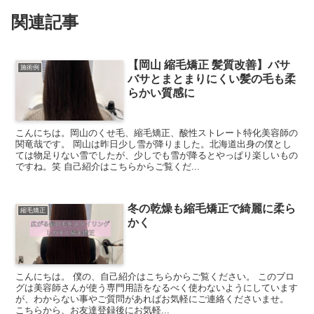
関連記事
【岡山 縮毛矯正 髪質改善】バサ
施術例
バサとまとまりにくい髪の毛も柔
らかい質感に
こんにちは。岡山のくせ毛、縮毛矯正、酸性ストレート特化美容師の
関竜哉です。 岡山は昨日少し雪が降りました。北海道出身の僕とし
ては物足りない雪でしたが、少しでも雪が降るとやっぱり楽しいもの
ですね。笑 自己紹介はこちらからご覧くだ...
冬の乾燥も縮毛矯正で綺麗に柔ら
縮毛矯正
かく
こんにちは。 僕の、自己紹介はこちらからご覧ください。 このブロ
グは美容師さんが使う専門用語をなるべく使わないようにしています
が、わからない事やご質問があればお気軽にご連絡くださいませ。
こちらから、お友達登録後にお気軽...