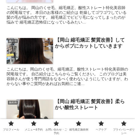
こんにちは。 岡山のくせ毛、縮毛矯正、酸性ストレート特化美容師
の関竜哉です。 本日のお客様のご紹介は 乾燥してゴワゴワしている
髪の毛が悩みの方です。 縮毛矯正でビビリ毛になってしまったのが
悩みで 縮毛矯正恐怖症になっているみたい...
【岡山 縮毛矯正 髪質改善】して
施術例
からボブにカットしていきます
こんにちは。岡山のくせ毛、縮毛矯正、酸性ストレート特化美容師の
関竜哉です。 自己紹介はこちらからご覧ください。 このブログは美
容師さんが使う専門用語をなるべく使わないようにしていますが、わ
からない事やご質問があればお気軽にご連...
【岡山 縮毛矯正 髪質改善】柔ら
施術例
かい酸性ストレート
プロフィール
メニュー&予約
お問い合わせ・ご
縮毛矯正施術例
ヘアケア
プライバシーポリ
こんにちは。岡山のくせ毛、縮毛矯正、酸性ストレート特化美容師の
予約
シー