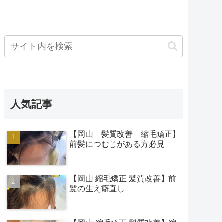
人気記事
【岡山 髪質改善 縮毛矯正】
前髪につむじがある方必見
【岡山 縮毛矯正 髪質改善】前
髪の生え癖直し