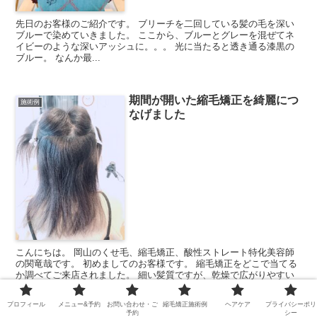
先日のお客様のご紹介です。 ブリーチを二回している髪の毛を深い
ブルーで染めていきました。 ここから、ブルーとグレーを混ぜてネ
イビーのような深いアッシュに。。。 光に当たると透き通る漆黒の
ブルー。 なんか最...
期間が開いた縮毛矯正を綺麗につ
施術例
なげました
こんにちは。 岡山のくせ毛、縮毛矯正、酸性ストレート特化美容師
の関竜哉です。 初めましてのお客様です。 縮毛矯正をどこで当てる
か調べてご来店されました。 細い髪質ですが、乾燥で広がりやすい
髪質です。 少し硬い...
プロフィール
メニュー&予約
お問い合わせ・ご
縮毛矯正施術例
ヘアケア
プライバシーポリ
予約
シー