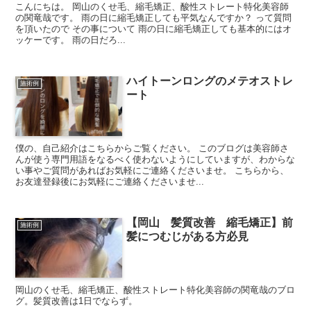
こんにちは。 岡山のくせ毛、縮毛矯正、酸性ストレート特化美容師
の関竜哉です。 雨の日に縮毛矯正しても平気なんですか？ って質問
を頂いたので その事について 雨の日に縮毛矯正しても基本的にはオ
ッケーです。 雨の日だろ...
ハイトーンロングのメテオストレ
施術例
ート
僕の、自己紹介はこちらからご覧ください。 このブログは美容師さ
んが使う専門用語をなるべく使わないようにしていますが、わからな
い事やご質問があればお気軽にご連絡くださいませ。 こちらから、
お友達登録後にお気軽にご連絡くださいませ...
【岡山 髪質改善 縮毛矯正】前
施術例
髪につむじがある方必見
岡山のくせ毛、縮毛矯正、酸性ストレート特化美容師の関竜哉のブロ
グ。髪質改善は1日でならず。