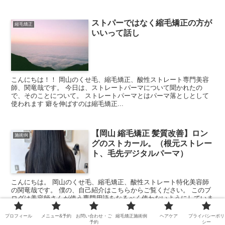
ストパーではなく縮毛矯正の方が
縮毛矯正
いいって話し
こんにちは！！ 岡山のくせ毛、縮毛矯正、酸性ストレート専門美容
師、関竜哉です。 今日は、ストレートパーマについて聞かれたの
で、そのことについて。 ストレートパーマとはパーマ落としとして
使われます 癖を伸ばすのは縮毛矯正...
【岡山 縮毛矯正 髪質改善】ロン
施術例
グのストカール。（根元ストレー
ト、毛先デジタルパーマ）
こんにちは。 岡山のくせ毛、縮毛矯正、酸性ストレート特化美容師
の関竜哉です。 僕の、自己紹介はこちらからご覧ください。 このブ
ログは美容師さんが使う専門用語をなるべく使わないようにしていま
すが、わからない事やご質問があれ...
プロフィール
メニュー&予約
お問い合わせ・ご
縮毛矯正施術例
ヘアケア
プライバシーポリ
予約
シー