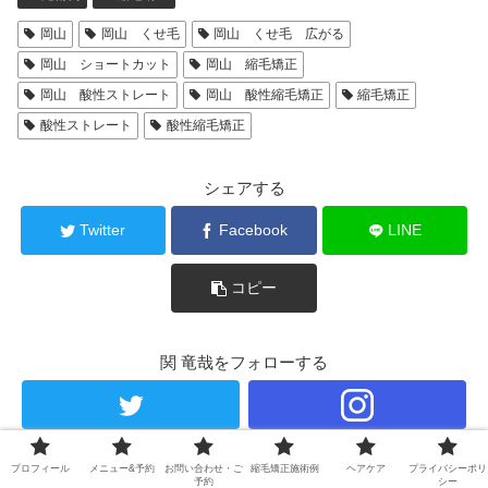
岡山
岡山 くせ毛
岡山 くせ毛 広がる
岡山 ショートカット
岡山 縮毛矯正
岡山 酸性ストレート
岡山 酸性縮毛矯正
縮毛矯正
酸性ストレート
酸性縮毛矯正
シェアする
Twitter
Facebook
LINE
コピー
関 竜哉をフォローする
プロフィール
メニュー&予約
お問い合わせ・ご
縮毛矯正施術例
ヘアケア
プライバシーポリ
関 竜哉
予約
シー