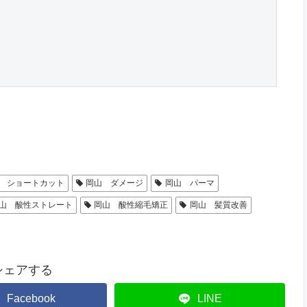
 ショートカット
岡山 ダメージ
岡山 パーマ
山 酸性ストレート
岡山 酸性縮毛矯正
岡山 髪質改善
シェアする
Facebook
LINE