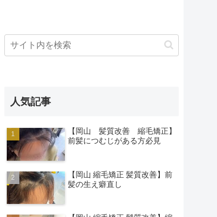
人気記事
【岡山 髪質改善 縮毛矯正】
前髪につむじがある方必見
【岡山 縮毛矯正 髪質改善】前
髪の生え癖直し