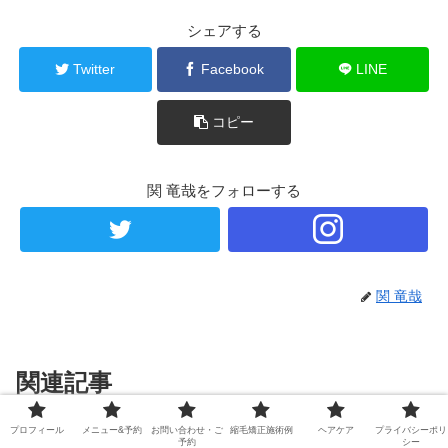
シェアする
Twitter
Facebook
LINE
コピー
関 竜哉をフォローする
関 竜哉
関連記事
プロフィール
メニュー&予約
お問い合わせ・ご
縮毛矯正施術例
ヘアケア
プライバシーポリ
縮毛矯正してバッサリと外ハネス
予約
シー
施術例