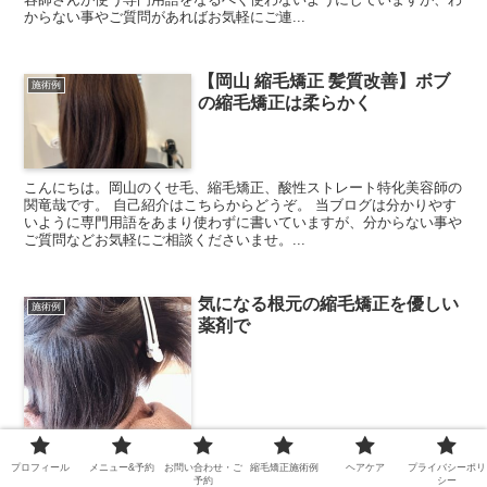
からない事やご質問があればお気軽にご連...
【岡山 縮毛矯正 髪質改善】ボブ
施術例
の縮毛矯正は柔らかく
こんにちは。岡山のくせ毛、縮毛矯正、酸性ストレート特化美容師の
関竜哉です。 自己紹介はこちらからどうぞ。 当ブログは分かりやす
いように専門用語をあまり使わずに書いていますが、分からない事や
ご質問などお気軽にご相談くださいませ。...
気になる根元の縮毛矯正を優しい
施術例
薬剤で
プロフィール
メニュー&予約
お問い合わせ・ご
縮毛矯正施術例
ヘアケア
プライバシーポリ
内側の生え癖と髪の毛の癖でボリュームが出てしまう所にも 酸性の
予約
シー