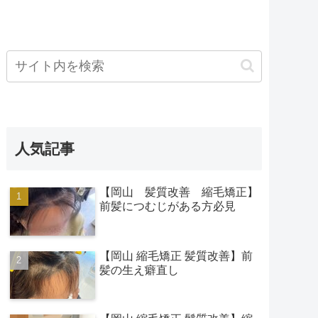
人気記事
【岡山 髪質改善 縮毛矯正】
前髪につむじがある方必見
【岡山 縮毛矯正 髪質改善】前
髪の生え癖直し