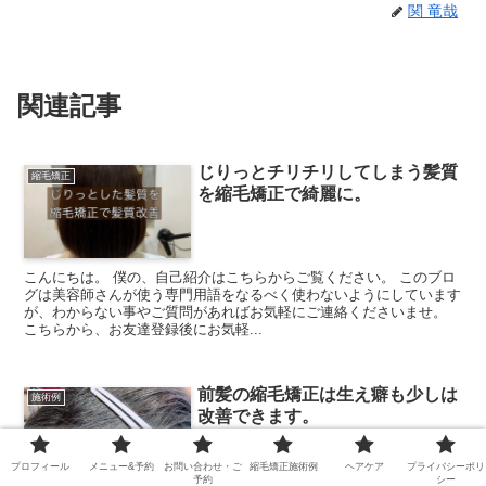
関 竜哉
関連記事
じりっとチリチリしてしまう髪質
縮毛矯正
を縮毛矯正で綺麗に。
こんにちは。 僕の、自己紹介はこちらからご覧ください。 このブロ
グは美容師さんが使う専門用語をなるべく使わないようにしています
が、わからない事やご質問があればお気軽にご連絡くださいませ。
こちらから、お友達登録後にお気軽...
前髪の縮毛矯正は生え癖も少しは
施術例
改善できます。
プロフィール
メニュー&予約
お問い合わせ・ご
縮毛矯正施術例
ヘアケア
プライバシーポリ
予約
シー